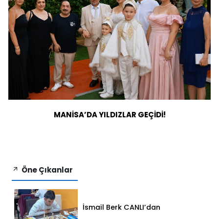
MANİSA’DA YILDIZLAR GEÇİDİ!
Öne Çıkanlar
İsmail Berk CANLI’dan
Sırbistan’da Büyük Başarı: 2312