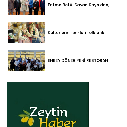
Fatma Betül Sayan Kaya'dan,
Düzce Valisi Mehmet Makas'a
Ziyaret!
Kültürlerin renkleri folklorik
bebeklerle yansıtıldı
ENBEY DÖNER YENİ RESTORAN
KONSEPTİYLE BEYKENT’TE
HİZMETE GİRDİ