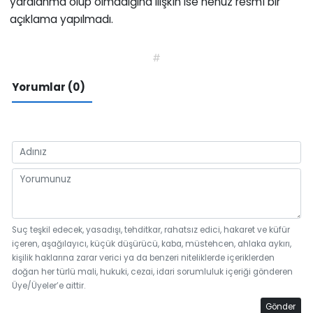
yaralanma olup olmadığına ilişkin ise henüz resmî bir
açıklama yapılmadı.
#
Yorumlar (0)
Suç teşkil edecek, yasadışı, tehditkar, rahatsız edici, hakaret ve küfür
içeren, aşağılayıcı, küçük düşürücü, kaba, müstehcen, ahlaka aykırı,
kişilik haklarına zarar verici ya da benzeri niteliklerde içeriklerden
doğan her türlü mali, hukuki, cezai, idari sorumluluk içeriği gönderen
Üye/Üyeler’e aittir.
Gönder