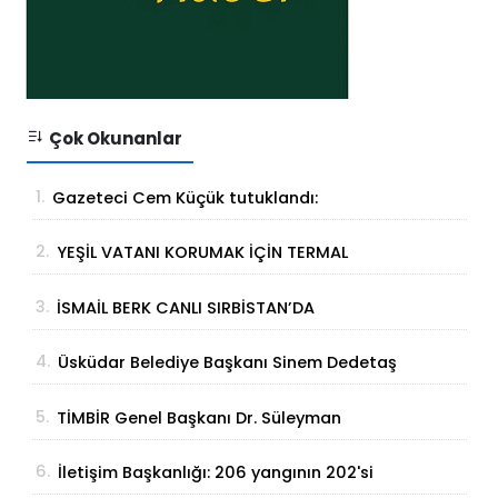
Çok Okunanlar
1.
Gazeteci Cem Küçük tutuklandı:
Soruşturmada yeni gelişme
2.
YEŞİL VATANI KORUMAK İÇİN TERMAL
ÇÖZÜM
3.
İSMAİL BERK CANLI SIRBİSTAN’DA
SATRANÇTA GURURUMUZ OLDU!
4.
Üsküdar Belediye Başkanı Sinem Dedetaş
tutuklandı
5.
TİMBİR Genel Başkanı Dr. Süleyman
Basa’dan Ertan Birinci’ye taziye ziyareti
6.
İletişim Başkanlığı: 206 yangının 202'si