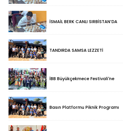
Performansla Turnuvaya
Damga Vurdu
İSMAİL BERK CANLI SIRBİSTAN’DA
SATRANÇTA GURURUMUZ OLDU!
TANDIRDA SAMSA LEZZETİ
KÜÇÜKÇEKMECE HALKALI’DA
İBB Büyükçekmece Festivali'ne
Görkemli Açılış!
Basın Platformu Piknik Programı
İçin Samsa Land'de Toplandı!