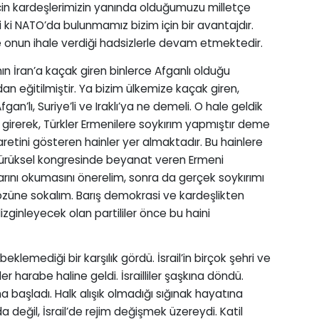
için kardeşlerimizin yanında olduğumuzu milletçe
i NATO’da bulunmamız bizim için bir avantajdır.
onun ihale verdiği hadsizlerle devam etmektedir.
nın İran’a kaçak giren binlerce Afganlı olduğu
dan eğitilmiştir. Ya bizim ülkemize kaçak giren,
n’lı, Suriye’li ve Iraklı’ya ne demeli. O hale geldik
 girerek, Türkler Ermenilere soykırım yapmıştır deme
tini gösteren hainler yer almaktadır. Bu hainlere
Bürüksel kongresinde beyanat veren Ermeni
ını okumasını önerelim, sonra da gerçek soykırımı
gözüne sokalım. Barış demokrasi ve kardeşlikten
dizginleyecek olan partililer önce bu haini
 beklemediği bir karşılık gördü. İsrail’in birçok şehri ve
ler harabe haline geldi. İsrailliler şaşkına döndü.
a başladı. Halk alışık olmadığı sığınak hayatına
değil, İsrail’de rejim değişmek üzereydi. Katil