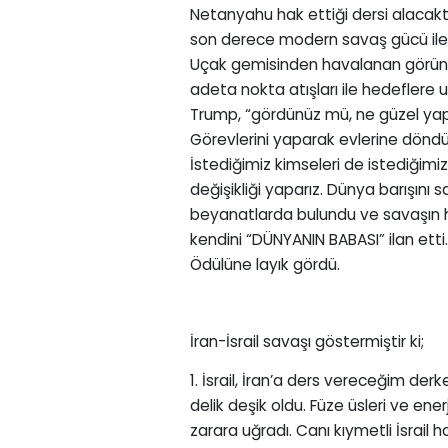
Netanyahu hak ettiği dersi alacakt
son derece modern savaş gücü ile
Uçak gemisinden havalanan görünmez
adeta nokta atışları ile hedeflere u
Trump, “gördünüz mü, ne güzel yapt
Görevlerini yaparak evlerine döndü
İstediğimiz kimseleri de istediğim
değişikliği yaparız. Dünya barışını 
beyanatlarda bulundu ve savaşın 
kendini “DÜNYANIN BABASI” ilan etti. H
Ödülüne layık gördü.
İran-İsrail savaşı göstermiştir ki;
1. İsrail, İran’a ders vereceğim de
delik deşik oldu. Füze üsleri ve ene
zarara uğradı. Canı kıymetli İsrail h