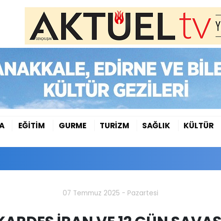
A
EĞİTİM
GURME
TURİZM
SAĞLIK
KÜLTÜR
07 Temmuz 2025 - Pazartesi