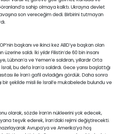
öranland’a sahip olmaya kalktı. Ukrayna devlet
savaşına son vereceğim dedi. Birbirini tutmayan
dı.
’nin başkanı ve ikinci kez ABD’ye başkan olan
üzerine saldı. İki yıldır Filistin’de 60 bin insanı
ye, Lübnan’a ve Yemen’e saldıran, yıllardır Orta
ail, bu defa İran’a saldırdı. Gece yarısı başlattığı
sıtası ile İran’ı gafil avladığını gördük. Daha sonra
ı bir şekilde misli ile İsrail’e mukabelede bulundu ve
onu olarak, sözde İran’ın nükleerini yok edecek,
syana teşvik ederek, İran’daki rejimi değiştirecekti.
ılıf hazırlayarak Avrupa’ya ve Amerika’ya hoş