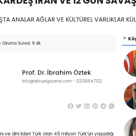
KARDEŞ İRAN VE 12 GÜN SAVAŞ
ŞTA ANALAR AĞLAR VE KÜLTÜREL VARLIKLAR KÜL
Köş
Okuma Süresi: 9 dk.
Prof. Dr. İbrahim Öztek
info@aktuelgazete.com - 02126647132
 ve dini lideri Türk olan 45 milyon Türk’ün yaşadığı