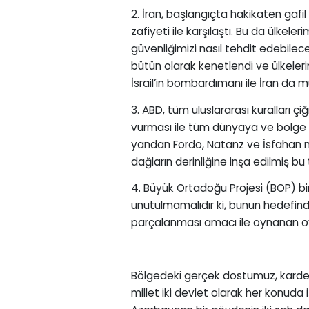
2. İran, başlangıçta hakikaten gafil 
zafiyeti ile karşılaştı. Bu da ülkele
güvenliğimizi nasıl tehdit edebileceğ
bütün olarak kenetlendi ve ülkeler
İsrail’in bombardımanı ile İran da
3. ABD, tüm uluslararası kuralları çi
vurması ile tüm dünyaya ve bölge 
yandan Fordo, Natanz ve İsfahan nü
dağların derinliğine inşa edilmiş bu
4. Büyük Ortadoğu Projesi (BOP) b
unutulmamalıdır ki, bunun hedefindek
parçalanması amacı ile oynanan oy
Bölgedeki gerçek dostumuz, kardeşi
millet iki devlet olarak her konuda 