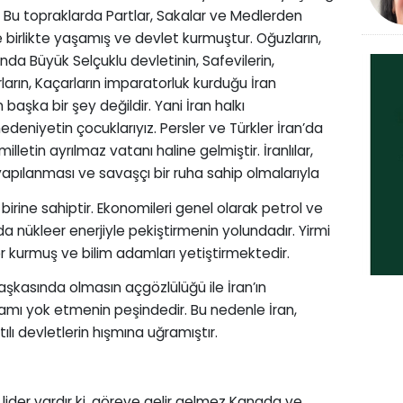
. Bu topraklarda Partlar, Sakalar ve Medlerden
e birlikte yaşamış ve devlet kurmuştur. Oğuzların,
onda Büyük Selçuklu devletinin, Safevilerin,
arın, Kaçarların imparatorluk kurduğu İran
başka bir şey değildir. Yani İran halkı
edeniyetin çocuklarıyız. Persler ve Türkler İran’da
milletin ayrılmaz vatanı haline gelmiştir. İranlılar,
asi yapılanması ve savaşçı bir ruha sahip olmalarıyla
irine sahiptir. Ekonomileri genel olarak petrol ve
 da nükleer enerjiyle pekiştirmenin yolundadır. Yirmi
er kurmuş ve bilim adamları yetiştirmektedir.
aşkasında olmasın açgözlülüğü ile İran’ın
ramı yok etmenin peşindedir. Bu nedenle İran,
ı devletlerin hışmına uğramıştır.
lider vardır ki, göreve gelir gelmez Kanada ve