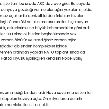
ı. İşte tam bu sırada ABD devreye girdi. Bu sayede
 dünyaya gözdağı verme olanağını yakalamış oldu.
 uçaklar ile denizaltılardan fırlatılan füzeler
laştı. Sonra BM ve uluslararası kuralları hiçe sayan
ık, askerlerimiz ne büyük kahramanlıklar gösterdi.
ler. Bu teknoloji bizden başka kimsede yok.
iz zaman öldürür ve istediğimiz zaman rejim
sağladık” gibisinden kompleksler içinde
hemen ardından yapılan NATO toplantısında da
atta ikiyüzlü işbirlikçileri kendisini Nobel Barış
rken, ummadığı bir ders aldı. Hava savunma sistemleri
rji depoları havaya uçtu. On milyarlarca dolarlık
alkı memleketlerini terk etti.