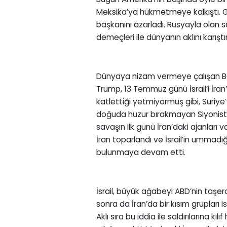
Meksika’ya hükmetmeye kalkıştı. G
başkanını azarladı. Rusyayla olan 
demeçleri ile dünyanın aklını karıştır
Dünyaya nizam vermeye çalışan BOP
Trump, 13 Temmuz günü İsrail’i İran’ın 
katlettiği yetmiyormuş gibi, Suriye’
doğuda huzur bırakmayan Siyonist İsr
savaşın ilk günü İran’daki ajanları va
İran toparlandı ve İsrail’in ummadığ
bulunmaya devam etti.
İsrail, büyük ağabeyi ABD’nin taşer
sonra da İran’da bir kısım grupları i
Aklı sıra bu iddia ile saldırılarına k