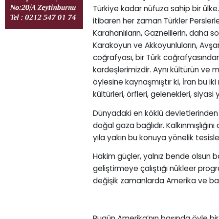
Türkiye kadar nüfuza sahip bir ülke
itibaren her zaman Türkler Perslerl
Karahanlıların, Gaznelilerin, daha s
Karakoyun ve Akkoyunluların, Avşarl
coğrafyası, bir Türk coğrafyasından 
kardeşlerimizdir. Aynı kültürün ve m
öylesine kaynaşmıştır ki, İran bu iki 
kültürleri, örfleri, gelenekleri, siy
Dünyadaki en köklü devletlerinden b
doğal gaza bağlıdır. Kalkınmışlığını
yıla yakın bu konuya yönelik tesisl
Hakim güçler, yalnız bende olsun b
geliştirmeye çalıştığı nükleer prog
değişik zamanlarda Amerika ve batıl
Bugün Amerika’nın başında öyle bir 