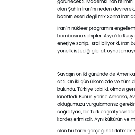
görünecekti. Mademki İran rejimini 
olan Şah’ın İran’ını neden devirere
batının eseri değil mi? Sonra İran’d
İran’ın nükleer programını engelle
bombasına sahipler. Asya’da Rusya,
enerjiye sahip. İsrail biliyor ki, 
yönelik istediği gibi at oynatamay
Savaşın on iki gününde de Amerika,
etti. On iki gün ülkemizde ve tüm 
bulundu. Türkiye tabi ki, olması gerek
lanetledi. Bunun yerine Amerika, A
olduğumuzu vurgulamamız gerekirdi
coğrafyası, bir Türk coğrafyasından 
kardeşlerimizdir. Aynı kültürün ve 
olan bu tarihi gerçeği hatırlatmak 