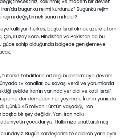
değiştirecektiniz, kalkınmış ve modern bir devlet
k, İran’da bugünkü rejimi kurdunuz? Bugünkü rejim
a rejimi değiştirmek sana mı kaldı?
meye kalkışan herkes, başta İsrail olmak üzere atom
 Çin, Kuzey Kore, Hindistan ve Pakistan da bu
İran bu güce sahip olduğunda bölgede genişlemeye
acak.
 tutarsız tehditlerle ortalığı bulandırmaya devam
dünyada tv kanalları bu savaşı verdi ve yorumlarda
tiği şekilde İran’ın yanında yer aldı ve katil İsrail’i
vrupa ne der demeden her şeyimizle İran’ın yanında
. Çünkü 45 milyon Türk’ün yaşadığı, İran
başka bir şey değildir. Yani İran halkı
medeniyetin çocuklarıyız. Halkımıza unutturulmuş
zorundayız. Bugün kardeşlerimize saldıran yarın aynı