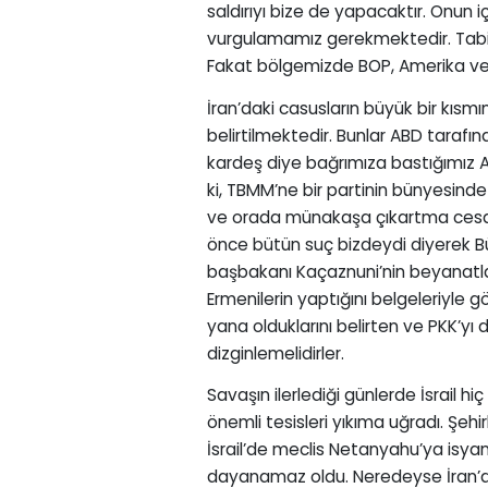
saldırıyı bize de yapacaktır. Onun 
vurgulamamız gerekmektedir. Tabi k
Fakat bölgemizde BOP, Amerika ve 
İran’daki casusların büyük bir kısmı
belirtilmektedir. Bunlar ABD tarafın
kardeş diye bağrımıza bastığımız Afga
ki, TBMM’ne bir partinin bünyesinde
ve orada münakaşa çıkartma cesare
önce bütün suç bizdeydi diyerek 
başbakanı Kaçaznuni’nin beyanatlar
Ermenilerin yaptığını belgeleriyle 
yana olduklarını belirten ve PKK’yı 
dizginlemelidirler.
Savaşın ilerlediği günlerde İsrail hiç
önemli tesisleri yıkıma uğradı. Şehir
İsrail’de meclis Netanyahu’ya isyan
dayanamaz oldu. Neredeyse İran’da 