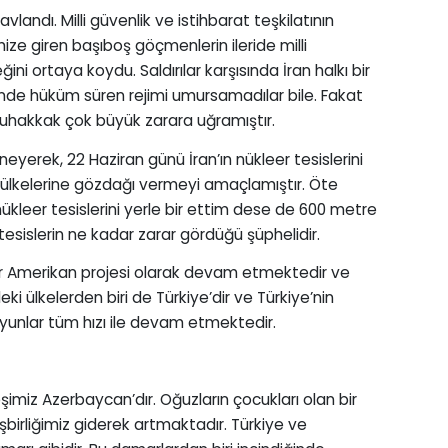
avlandı. Milli güvenlik ve istihbarat teşkilatının
rimize giren başıboş göçmenlerin ileride milli
ini ortaya koydu. Saldırılar karşısında İran halkı bir
inde hüküm süren rejimi umursamadılar bile. Fakat
 muhakkak çok büyük zarara uğramıştır.
ğneyerek, 22 Haziran günü İran’ın nükleer tesislerini
ülkelerine gözdağı vermeyi amaçlamıştır. Öte
kleer tesislerini yerle bir ettim dese de 600 metre
 tesislerin ne kadar zarar gördüğü şüphelidir.
ir Amerikan projesi olarak devam etmektedir ve
i ülkelerden biri de Türkiye’dir ve Türkiye’nin
unlar tüm hızı ile devam etmektedir.
miz Azerbaycan’dır. Oğuzların çocukları olan bir
işbirliğimiz giderek artmaktadır. Türkiye ve