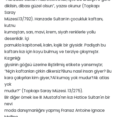
dikilsin, dibası güzel olsun”, yazısı okunur (Topkapı
Saray
Müzesi.13/792). Hanzade Sultan’ın çocukluk kaftanı,
kutnu
kumaştan, sarı, mavi, krem, siyah renklerle yollu
desenlidir. İçi
pamukla kapitoneli, kalın, kışlık bir giysidir. Padişah bu
kaftanı kızı için koyu bulmuş ve terziye çıkışmıştır.
Kızgınlığı
giysinin göğsü üzerine iliştirilmiş etikete yansımıştır;
“Niçin kaftanları çirkin dikersiz?Bunu nasıl insan giyer? Bu
kara çakşırları kim giyer,?Al kumaş yok mudur?Ak atlas
yok
mudur?” (Topkapı Saray Müzesi. 13/275).
Bir diğer örnek ise III .Mustafa'nın kızı Hatice Sultan'ın bir
nevi
moda danışmanlığını yapmış Fransız Antoine Ignace
Melling