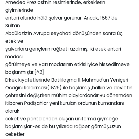
Amedeo Preziosi’nin resimlerinde, erkeklerin
giyimlerinde
entari altında hâlâ şalvar görünür. Ancak, 1867’de
Sultan
Abdülaziz’in Avrupa seyahati dönüşünden sonra üç
etek ve
şalvarlara gençlerin rağbeti azalmış, iki etek entari
modası
görülmeye ve Batı modasının etkisi iyice hissedilmeye
başlanmıştır.[^2]
Erkek kıyafetlerinde Batılılaşma II. Mahmud'un Yeniçeri
Ocağını kaldırması(1826) ile başlamış ,halkın ve devletin
çehresini değiştiren mühim olaylardandır.Bu dönemden
itibaren Padişahlar yeni kurulan ordunun kumandanı
olarak
ceket ve pantalondan oluşan uniforma giymeğe
başlamışlar.Fes de bu yıllarda rağbet görmüş.Uzun
ceketler