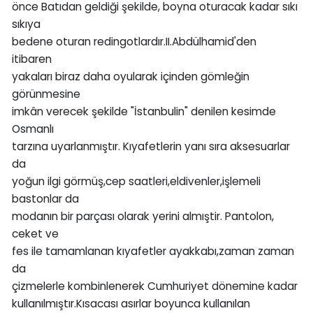
önce Batıdan geldiği şekilde, boyna oturacak kadar sıkı
sıkıya
bedene oturan redingotlardır.II.Abdülhamid'den
itibaren
yakaları biraz daha oyularak içinden gömleğin
görünmesine
imkân verecek şekilde "İstanbulin" denilen kesimde
Osmanlı
tarzına uyarlanmıştır. Kıyafetlerin yanı sıra aksesuarlar
da
yoğun ilgi görmüş,cep saatleri,eldivenler,işlemeli
bastonlar da
modanın bir parçası olarak yerini almıştir. Pantolon,
ceket ve
fes ile tamamlanan kıyafetler ayakkabı,zaman zaman
da
çizmelerle kombinlenerek Cumhuriyet dönemine kadar
kullanılmıştır.Kısacası asırlar boyunca kullanılan