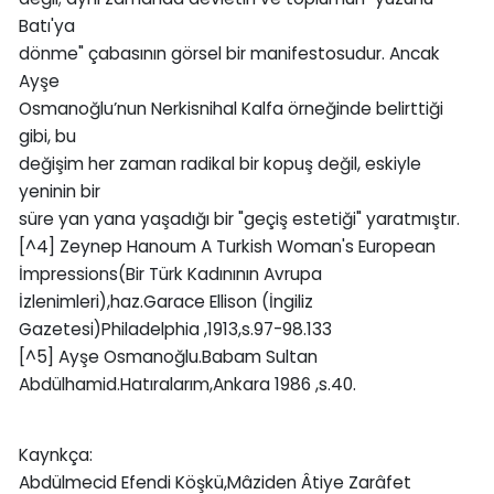
Batı'ya
dönme" çabasının görsel bir manifestosudur. Ancak
Ayşe
Osmanoğlu’nun Nerkisnihal Kalfa örneğinde belirttiği
gibi, bu
değişim her zaman radikal bir kopuş değil, eskiyle
yeninin bir
süre yan yana yaşadığı bir "geçiş estetiği" yaratmıştır.
[^4] Zeynep Hanoum A Turkish Woman's European
İmpressions(Bir Türk Kadınının Avrupa
İzlenimleri),haz.Garace Ellison (İngiliz
Gazetesi)Philadelphia ,1913,s.97-98.133
[^5] Ayşe Osmanoğlu.Babam Sultan
Abdülhamid.Hatıralarım,Ankara 1986 ,s.40.
Kaynkça:
Abdülmecid Efendi Köşkü,Mâziden Âtiye Zarâfet