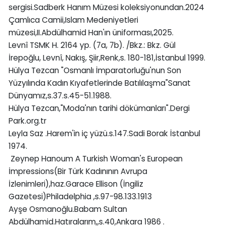
sergisi.Sadberk Hanım Müzesi koleksiyonundan.2024
Çamlıca Camii,Islam Medeniyetleri
müzesi,II.Abdülhamid Han'ın üniforması,2025.
Levnî TSMK H. 2164 yp. (7a, 7b). /Bkz.: Bkz. Gül
İrepoğlu, Levnî, Nakış, Şiir,Renk,s. 180-181,İstanbul 1999.
Hülya Tezcan "Osmanlı İmparatorluğu'nun Son
Yüzyılında Kadın Kıyafetlerinde Batılılaşma"Sanat
Dünyamız,s.37.s.45-51.1988.
Hülya Tezcan,"Moda'nın tarihi dökümanları".Dergi
Park.org.tr
Leyla Saz .Harem'in iç yüzü.s.147.Sadi Borak İstanbul
1974.
Zeynep Hanoum A Turkish Woman's European
İmpressions(Bir Türk Kadınının Avrupa
İzlenimleri),haz.Garace Ellison (İngiliz
Gazetesi)Philadelphia ,s.97-98.133.1913
Ayşe Osmanoğlu.Babam Sultan
Abdülhamid.Hatıralarım,,s.40,Ankara 1986 .