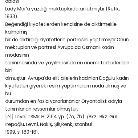
ablası
Lady Mar’a yazdığı mektuplarda anlatmıştır (Refik,
1933).
Beğendiği kıyafetlerden kendisine de diktirmekle
kalmamış
bir de diktirdiği kiyafetlerle portresini yaptırmıştır.Onun
mektupları ve portresi Avrupa’da Osmanlı kadın
modasının
tanınmasında ve yayılmasında en önemli faktörlerden
biri
olmuştur. Avrupa’da elit ailelerin kadınları Doğulu kadın
kıyafetleri giyerek resim yaptırmaları moda olmuş ve
bu
durumdan en fazla yararlananlar Oryantalist adıyla
tanımlanan ressamlar olmuştur.
[^1] Levnî TSMK H. 2164 yp. (7a, 7b). /Bkz.: Bkz. Gül
İrepoğlu, Levnî, Nakış, Şiir,Renk,İstanbul
1999, s. 180-181.