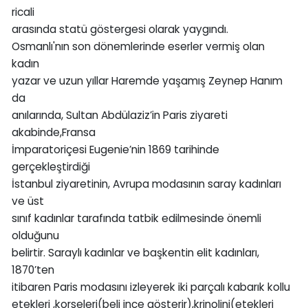
ricali
arasında statü göstergesi olarak yaygındı.
Osmanlı'nın son dönemlerinde eserler vermiş olan
kadın
yazar ve uzun yıllar Haremde yaşamış Zeynep Hanım
da
anılarında, Sultan Abdülaziz’in Paris ziyareti
akabinde,Fransa
İmparatoriçesi Eugenie’nin 1869 tarihinde
gerçekleştirdiği
İstanbul ziyaretinin, Avrupa modasının saray kadınları
ve üst
sınıf kadınlar tarafında tatbik edilmesinde önemli
olduğunu
belirtir. Saraylı kadınlar ve başkentin elit kadınları,
1870’ten
itibaren Paris modasını izleyerek iki parçalı kabarık kollu
etekleri ,korseleri(beli ince gösterir),krinolini(etekleri