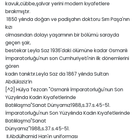
kavuk,cübbe,şalvar yerini modern kıyafetlere
bırakmıştır.
1850 yılında doğan ve padişahın doktoru Sırrı Paşa'nın
kızı
olmasından dolayı yaşamının bir bölümü sarayda
geçen şair,
bestekar Leyla Saz 1936'daki ölümüne kadar Osmanlı
İmparatorluğu'nun son Cumhuriyeti'nin ilk dönemlerini
gören
kadın tanıktır.Leyla Saz da 1867 yılında Sultan
Abdülaziz’in
[^2] Hülya Tezcan "Osmanlı İmparatorluğu'nun Son
Yüzyılında Kadın Kıyafetlerinde
Batılılaşma"Sanat Dünyamız1988,s.37.s.45-51.
İmparatorluğu'nun Son Yüzyılında Kadın Kıyafetlerinde
Batılılaşma"Sanat
Dünyamız"1988,s.37.s.45-51.
II.Abdülhamid Han'ın uniforması