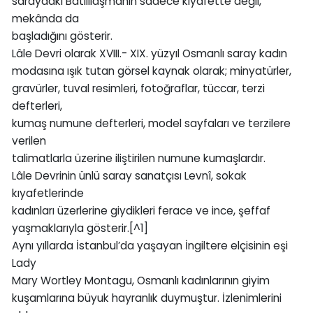
saraydaki Batılılaşmanın sadece kıyafette değil,
mekânda da
başladığını gösterir.
Lâle Devri olarak XVIII.- XIX. yüzyıl Osmanlı saray kadın
modasına ışık tutan görsel kaynak olarak; minyatürler,
gravürler, tuval resimleri, fotoğraflar, tüccar, terzi
defterleri,
kumaş numune defterleri, model sayfaları ve terzilere
verilen
talimatlarla üzerine iliştirilen numune kumaşlardır.
Lâle Devrinin ünlü saray sanatçısı Levnî, sokak
kıyafetlerinde
kadınları üzerlerine giydikleri ferace ve ince, şeffaf
yaşmaklarıyla gösterir.[^1]
Aynı yıllarda İstanbul’da yaşayan İngiltere elçisinin eşi
Lady
Mary Wortley Montagu, Osmanlı kadınlarının giyim
kuşamlarına büyuk hayranlık duymuştur. İzlenimlerini