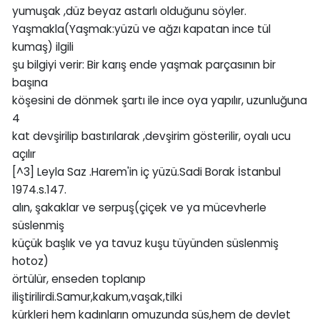
yumuşak ,düz beyaz astarlı olduğunu söyler.
Yaşmakla(Yaşmak:yüzü ve ağzı kapatan ince tül
kumaş) ilgili
şu bilgiyi verir: Bir karış ende yaşmak parçasının bir
başına
köşesini de dönmek şartı ile ince oya yapılır, uzunluğuna
4
kat devşirilip bastırılarak ,devşirim gösterilir, oyalı ucu
açılır
[^3] Leyla Saz .Harem'in iç yüzü.Sadi Borak İstanbul
1974.s.147.
alın, şakaklar ve serpuş(çiçek ve ya mücevherle
süslenmiş
küçük başlık ve ya tavuz kuşu tüyünden süslenmiş
hotoz)
örtülür, enseden toplanıp
iliştirilirdi.Samur,kakum,vaşak,tilki
kürkleri hem kadınların omuzunda süs,hem de devlet