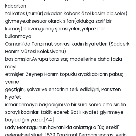
kabartan
tel kafes),turnür(arkadan kabarık özel kesim elbiseler)
giymeye,aksesuar olarak şifon(oldukça zarif bir
kumaş)eldiven,güneş şemsiyeleri,yelpazeler
kullanmaya
Osmanlı'da Tanzimat sonrası kadın kıyafetleri (Sadberk
Hanım Müzesi Koleksiyonu)
başlamışlar.Avrupa tarzı saç modellerine daha fazla
meyl
etmişler. Zeynep Hanım topuklu ayakkabıların pabuç
yerine
geçtiğini, şalvar ve entarinin terk edildiğini, Paris’ten
kıyafet
ısmarlanmaya başladığını ve bir süre sonra orta sınıfın
saraylı kadınları taklit ederek Batılı kıyafet giyinmeye
başladığını yazar.[^4]
Lady Montagu’nun hayranlıkla anlattığı o "üç etekli"
geleneksel silüet, 1839 Tanzimat Fermanı sonrası yerini