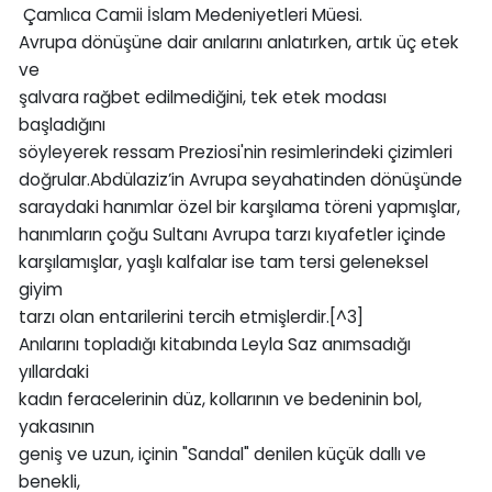
Çamlıca Camii İslam Medeniyetleri Müesi.
Avrupa dönüşüne dair anılarını anlatırken, artık üç etek
ve
şalvara rağbet edilmediğini, tek etek modası
başladığını
söyleyerek ressam Preziosi'nin resimlerindeki çizimleri
doğrular.Abdülaziz’in Avrupa seyahatinden dönüşünde
saraydaki hanımlar özel bir karşılama töreni yapmışlar,
hanımların çoğu Sultanı Avrupa tarzı kıyafetler içinde
karşılamışlar, yaşlı kalfalar ise tam tersi geleneksel
giyim
tarzı olan entarilerini tercih etmişlerdir.[^3]
Anılarını topladığı kitabında Leyla Saz anımsadığı
yıllardaki
kadın feracelerinin düz, kollarının ve bedeninin bol,
yakasının
geniş ve uzun, içinin "Sandal" denilen küçük dallı ve
benekli,