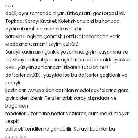
süs
değil, aynı zamanda nişan,rütbe,statü göstergesi idi.
Topkapı Sarayı Kıyafet Koleksiyonu bizi bu konuda
aydınlatacak en önemli kaynaktır.
Sarayın Değişen Çehresi: Terzi Defterlerinden Paris
Modasına Osmanlı Giyim Kültürü.
Saraylı kadınların günlük yaşamına, giyim kuşamına ve
terzileriyle olan ilişkilerine ışık tutan en önemli kaynaklar
XVIII . yüzyılın sonlarından itibaren tutulan terzi
defterleridir.XIX . yüzyılda ise bu defterler çeşitlenir ve
saraylı
kadınların Avrupa’dan getirilen model sayfalarına göre
giyindikleri izlenir. Terziler artık saray dışındadır ve
beğenilen
modeller, üzerlerine notlar yazılarak, numune kumaşlar
tespit
edilerek kendilerine gönderilir. Saraylı kadınlar bu
siparişleri