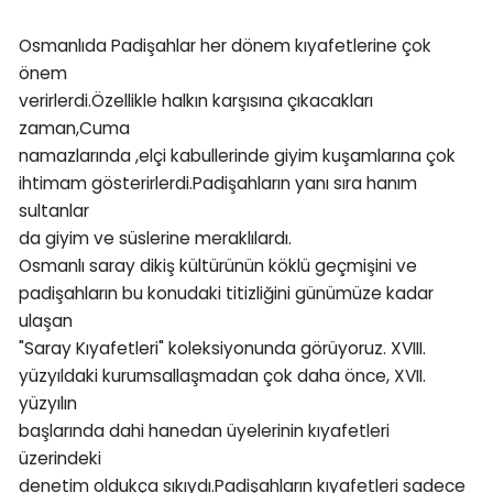
Osmanlıda Padişahlar her dönem kıyafetlerine çok
önem
verirlerdi.Özellikle halkın karşısına çıkacakları
zaman,Cuma
namazlarında ,elçi kabullerinde giyim kuşamlarına çok
ihtimam gösterirlerdi.Padişahların yanı sıra hanım
sultanlar
da giyim ve süslerine meraklılardı.
Osmanlı saray dikiş kültürünün köklü geçmişini ve
padişahların bu konudaki titizliğini günümüze kadar
ulaşan
"Saray Kıyafetleri" koleksiyonunda görüyoruz. XVIII.
yüzyıldaki kurumsallaşmadan çok daha önce, XVII.
yüzyılın
başlarında dahi hanedan üyelerinin kıyafetleri
üzerindeki
denetim oldukça sıkıydı.Padişahların kıyafetleri sadece