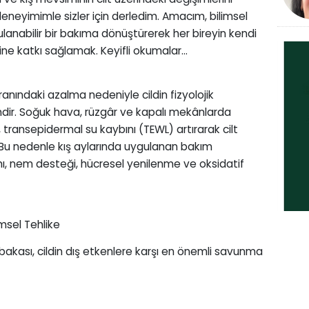
neyimimle sizler için derledim. Amacım, bilimsel
lanabilir bir bakıma dönüştürerek her bireyin kendi
sine katkı sağlamak. Keyifli okumalar…
ranındaki azalma nedeniyle cildin fizyolojik
dir. Soğuk hava, rüzgâr ve kapalı mekânlarda
, transepidermal su kaybını (TEWL) artırarak cilt
. Bu nedenle kış aylarında uygulanan bakım
mı, nem desteği, hücresel yenilenme ve oksidatif
imsel Tehlike
akası, cildin dış etkenlere karşı en önemli savunma