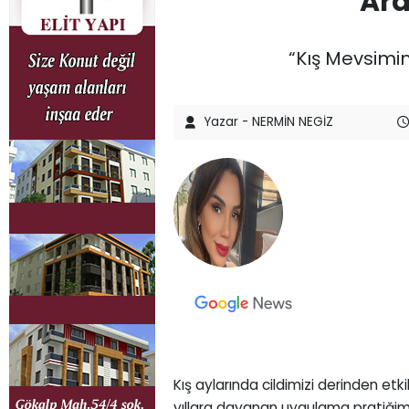
Ara
“Kış Mevsimini
Yazar - NERMİN NEGİZ
Kış aylarında cildimizi derinden etk
yıllara dayanan uygulama pratiğim v