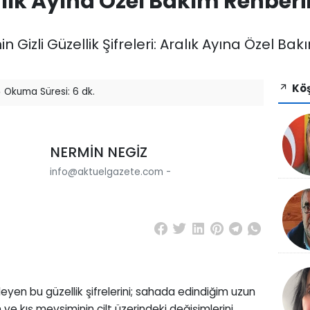
lık Ayına Özel Bakım Rehberi
n Gizli Güzellik Şifreleri: Aralık Ayına Özel Ba
Köş
Okuma Süresi: 6 dk.
NERMİN NEGİZ
info@aktuelgazete.com -
ileyen bu güzellik şifrelerini; sahada edindiğim uzun
e kış mevsiminin cilt üzerindeki değişimlerini