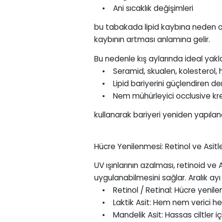
• Ani sıcaklık değişimleri
bu tabakada lipid kaybına neden ol
kaybının artması anlamına gelir.
Bu nedenle kış aylarında ideal yakl
• Seramid, skualen, kolesterol, hy
• Lipid bariyerini güçlendiren d
• Nem mühürleyici occlusive kr
kullanarak bariyeri yeniden yapılan
Hücre Yenilenmesi: Retinol ve Asitl
UV ışınlarının azalması, retinoid ve
uygulanabilmesini sağlar. Aralık ayı
• Retinol / Retinal: Hücre yenilenm
• Laktik Asit: Hem nem verici hem 
• Mandelik Asit: Hassas ciltler içi