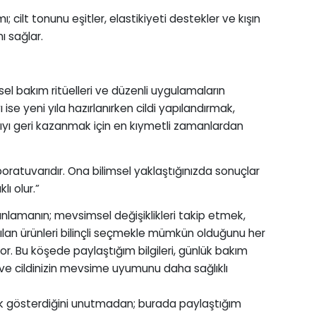
ı; cilt tonunu eşitler, elastikiyeti destekler ve kışın
ı sağlar.
msel bakım ritüelleri ve düzenli uygulamaların
ı ise yeni yıla hazırlanırken cildi yapılandırmak,
tıyı geri kazanmak için en kıymetli zamanlardan
boratuvarıdır. Ona bilimsel yaklaştığınızda sonuçlar
ı olur.”
u anlamanın; mevsimsel değişiklikleri takip etmek,
lan ürünleri bilinçli seçmekle mümkün olduğunu her
r. Bu köşede paylaştığım bilgileri, günlük bakım
z ve cildinizin mevsime uyumunu daha sağlıklı
klılık gösterdiğini unutmadan; burada paylaştığım