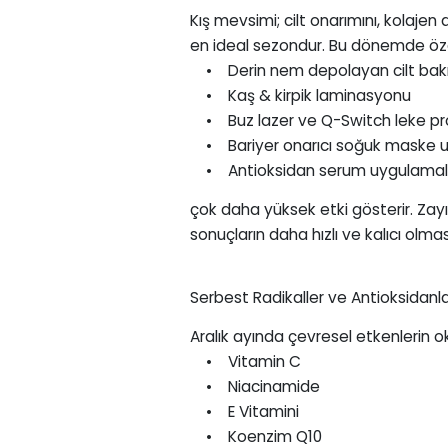
Kış mevsimi; cilt onarımını, kolaje
en ideal sezondur. Bu dönemde özel
• Derin nem depolayan cilt bakı
• Kaş & kirpik laminasyonu
• Buz lazer ve Q-Switch leke pro
• Bariyer onarıcı soğuk maske u
• Antioksidan serum uygulamal
çok daha yüksek etki gösterir. Zay
sonuçların daha hızlı ve kalıcı olmas
Serbest Radikaller ve Antioksidanla
Aralık ayında çevresel etkenlerin o
• Vitamin C
• Niacinamide
• E Vitamini
• Koenzim Q10