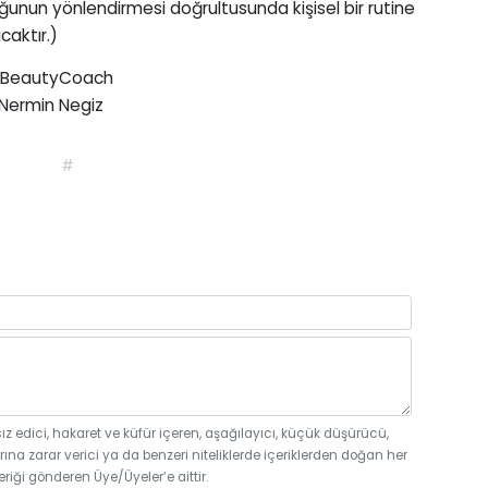
oğunun yönlendirmesi doğrultusunda kişisel bir rutine
caktır.)
autyCoach
egiz
#
sız edici, hakaret ve küfür içeren, aşağılayıcı, küçük düşürücü,
rına zarar verici ya da benzeri niteliklerde içeriklerden doğan her
eriği gönderen Üye/Üyeler’e aittir.