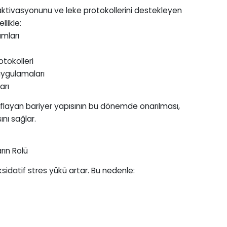
n aktivasyonunu ve leke protokollerini destekleyen
likle:
mları
tokolleri
ygulamaları
arı
ıflayan bariyer yapısının bu dönemde onarılması,
ını sağlar.
rın Rolü
ksidatif stres yükü artar. Bu nedenle: