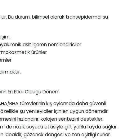
ur. Bu durum, bilimsel olarak transepidermal su
aşım:
aluronik asit içeren nemlendiriciler
ermokozmetik ürünler
emler
dırmaktır.
erin En Etkili Olduğu Dönem
 AHA/BHA türevlerinin kış aylarında daha güvenli
 özellikle şu yenileyiciler için en uygun dönemdir:
esini hızlandırır, kolajen sentezini destekler.
de nazik soyucu etkisiyle çift yönlü fayda sağlar.
n idealdir; gözenek dengesi ve ton eşitliği sunar.