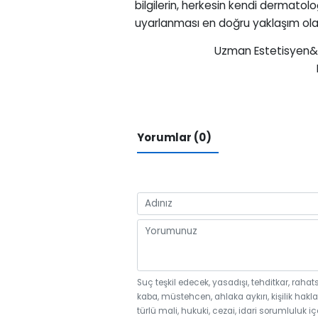
bilgilerin, herkesin kendi dermatol
uyarlanması en doğru yaklaşım ola
Uzman Estetisyen&Be
Nermin N
Yorumlar (0)
Suç teşkil edecek, yasadışı, tehditkar, rahat
kaba, müstehcen, ahlaka aykırı, kişilik hakla
türlü mali, hukuki, cezai, idari sorumluluk iç