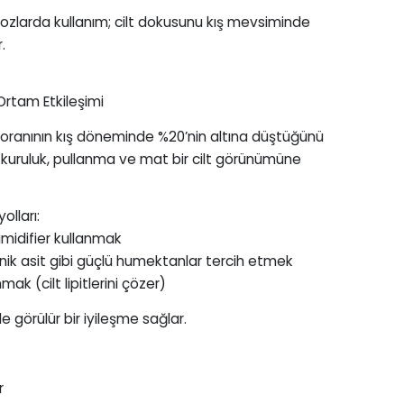
dozlarda kullanım; cilt dokusunu kış mevsiminde
.
Ortam Etkileşimi
 oranının kış döneminde %20’nin altına düştüğünü
 kuruluk, pullanma ve mat bir cilt görünümüne
lları:
midifier kullanmak
ik asit gibi güçlü humektanlar tercih etmek
 (cilt lipitlerini çözer)
le görülür bir iyileşme sağlar.
r