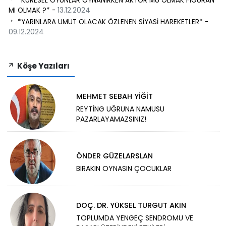
*KÜRESEL OYUNLAR OYNANIRKEN AKTÖR MÜ OLMAK FİGÜRAN
MI OLMAK ?* -
13.12.2024
*YARINLARA UMUT OLACAK ÖZLENEN SİYASİ HAREKETLER* -
09.12.2024
Köşe Yazıları
MEHMET SEBAH YİĞİT
REYTİNG UĞRUNA NAMUSU
PAZARLAYAMAZSINIZ!
ÖNDER GÜZELARSLAN
BIRAKIN OYNASIN ÇOCUKLAR
DOÇ. DR. YÜKSEL TURGUT AKIN
TOPLUMDA YENGEÇ SENDROMU VE