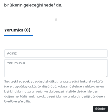
bir ülkenin geleceğini hedef alır.
#
Yorumlar (0)
Suç teşkil edecek, yasadışı, tehditkar, rahatsız edici, hakaret ve küfür
içeren, aşağılayıcı, küçük düşürücü, kaba, müstehcen, ahlaka aykırı,
kişilik haklarına zarar verici ya da benzeri niteliklerde içeriklerden
doğan her türlü mali, hukuki, cezai, idari sorumluluk içeriği gönderen
Üye/Üyeler’e aittir.
Gönder