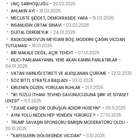
LİNÇ SARHOŞLUĞU -
22.02.2026
AHLAKIN AYI -
18.02.2026
MECLİSTE ŞİDDET, DEMOKRASİDE YARA -
15.02.2026
İNSANLIĞIN ORTAK SINAVI -
03.02.2026
DİJİTAL DEREBEYLİK -
24.01.2026
RASKOLNİKOV’UN MEYDANI BOŞ: MODERN ÇAĞIN VİCDAN
TUTULMASI -
18.01.2026
BİR MAKALE DEĞİL, AÇIK TEHDİT -
07.01.2026
KILICI PARLAMAYANIN, YERE AKAN KANINI PARLATIRLAR -
04.01.2026
VATAN HAİNLİĞİ ETİKETİ VE ALKIŞLANAN ÇÜRÜME -
22.12.2025
SÖZ BİTTİ, STRATEJİ BAŞLADI -
03.12.2025
KİRLENEN DÜZEN, YORULAN RUHLAR -
21.11.2025
*İKİ YÜZLÜ İTHAM: TEVHİD SAVUNUCUSUNA ŞİRK VE SİYASET
LEKESİ* -
11.11.2025
*ZULME KARŞI DİK DURUŞUN ADIDIR HÜSEYİN* -
06.11.2025
AYNI YOLU NEDEN HEP YENİDEN YÜRÜRÜZ ? -
27.10.2025
TRUMP SAVAŞIN SPONSORU BARIŞIN MODERATÖRÜ OLDU -
20.10.2025
*KAFESLERİN GÖLGESİNDE VİCDAN* -
11.10.2025