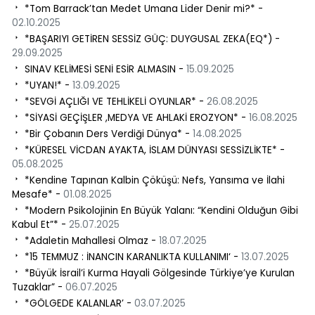
*Tom Barrack’tan Medet Umana Lider Denir mi?* -
02.10.2025
*BAŞARIYI GETİREN SESSİZ GÜÇ: DUYGUSAL ZEKA(EQ*) -
29.09.2025
SINAV KELİMESİ SENİ ESİR ALMASIN -
15.09.2025
*UYAN!* -
13.09.2025
*SEVGİ AÇLIĞI VE TEHLİKELİ OYUNLAR* -
26.08.2025
*SİYASİ GEÇİŞLER ,MEDYA VE AHLAKİ EROZYON* -
16.08.2025
​ *Bir Çobanın Ders Verdiği Dünya* -
14.08.2025
*KÜRESEL VİCDAN AYAKTA, İSLAM DÜNYASI SESSİZLİKTE* -
05.08.2025
*Kendine Tapınan Kalbin Çöküşü: Nefs, Yansıma ve İlahi
Mesafe* -
01.08.2025
*Modern Psikolojinin En Büyük Yalanı: “Kendini Olduğun Gibi
Kabul Et”* -
25.07.2025
*Adaletin Mahallesi Olmaz -
18.07.2025
*15 TEMMUZ : İNANCIN KARANLIKTA KULLANIMI‘ -
13.07.2025
*Büyük İsrail’i Kurma Hayali Gölgesinde Türkiye’ye Kurulan
Tuzaklar” -
06.07.2025
*GÖLGEDE KALANLAR’ -
03.07.2025