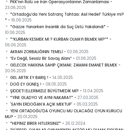
PKK’nın Rolü ve İran Operasyonlarının Zamanlaması -
23.06.2025
*Ortadoğu’da Yeni Satranç Tahtası: Asıl Hedef Türkiye mi?
* -
16.06.2025
*Gazze Yanarken İnsanlık da Suç Üstü Yakalandı* -
10.06.2025
*“KURBAN KESMEK Mİ ? KURBAN OLMAYI BİLMEK Mİ?”* -
05.06.2025
AKRAN ZORBALIĞININ TEMELİ -
02.06.2025
“Ev Değil, Sessiz Bir Savaş Alanı” -
01.06.2025
GELECEK HAKKINA SAHİP ÇIKMAK: ZAMANI EMANET BİLMEK -
20.05.2025
GEL ARTIK EY BARIŞ ! -
14.05.2025
DOĞ EY GÜNEŞ ! -
08.05.2025
ŞİDDETİ ELLERİMİZLE BÜYÜTMEDİK Mİ? -
13.04.2025
*YİNE GLADYO VE AYNI NAKARAT* -
27.03.2025
'SAYIN ERDOĞAN’A AÇIK MEKTUP' -
05.03.2025
YENİ ORTADOĞU’DA OYUNCU MU OLACAĞIZ OYUN KURUCU
MU? -
20.01.2025
*HEPİNİZ BİRER HİTLERSİNİZ* -
26.12.2024