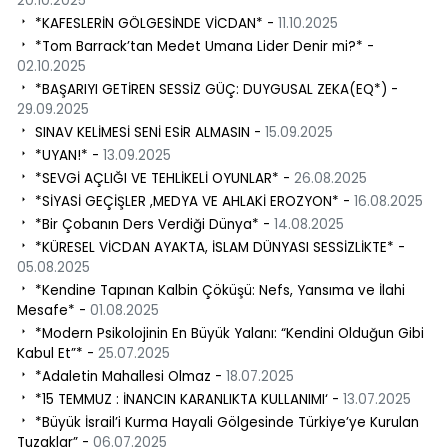
20.10.2025
*KAFESLERİN GÖLGESİNDE VİCDAN* -
11.10.2025
*Tom Barrack’tan Medet Umana Lider Denir mi?* -
02.10.2025
*BAŞARIYI GETİREN SESSİZ GÜÇ: DUYGUSAL ZEKA(EQ*) -
29.09.2025
SINAV KELİMESİ SENİ ESİR ALMASIN -
15.09.2025
*UYAN!* -
13.09.2025
*SEVGİ AÇLIĞI VE TEHLİKELİ OYUNLAR* -
26.08.2025
*SİYASİ GEÇİŞLER ,MEDYA VE AHLAKİ EROZYON* -
16.08.2025
​ *Bir Çobanın Ders Verdiği Dünya* -
14.08.2025
*KÜRESEL VİCDAN AYAKTA, İSLAM DÜNYASI SESSİZLİKTE* -
05.08.2025
*Kendine Tapınan Kalbin Çöküşü: Nefs, Yansıma ve İlahi
Mesafe* -
01.08.2025
*Modern Psikolojinin En Büyük Yalanı: “Kendini Olduğun Gibi
Kabul Et”* -
25.07.2025
*Adaletin Mahallesi Olmaz -
18.07.2025
*15 TEMMUZ : İNANCIN KARANLIKTA KULLANIMI‘ -
13.07.2025
*Büyük İsrail’i Kurma Hayali Gölgesinde Türkiye’ye Kurulan
Tuzaklar” -
06.07.2025