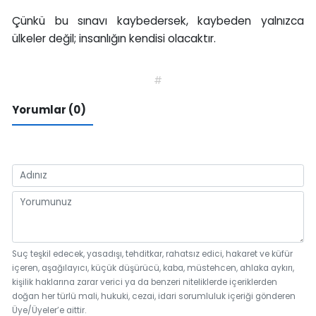
Çünkü bu sınavı kaybedersek, kaybeden yalnızca
ülkeler değil; insanlığın kendisi olacaktır.
#
Yorumlar (0)
Suç teşkil edecek, yasadışı, tehditkar, rahatsız edici, hakaret ve küfür
içeren, aşağılayıcı, küçük düşürücü, kaba, müstehcen, ahlaka aykırı,
kişilik haklarına zarar verici ya da benzeri niteliklerde içeriklerden
doğan her türlü mali, hukuki, cezai, idari sorumluluk içeriği gönderen
Üye/Üyeler’e aittir.