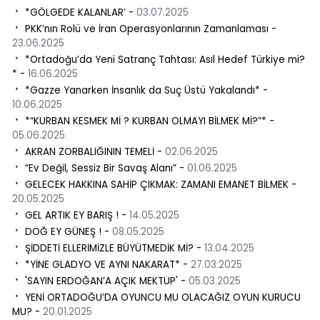
*GÖLGEDE KALANLAR’ -
03.07.2025
PKK’nın Rolü ve İran Operasyonlarının Zamanlaması -
23.06.2025
*Ortadoğu’da Yeni Satranç Tahtası: Asıl Hedef Türkiye mi?
* -
16.06.2025
*Gazze Yanarken İnsanlık da Suç Üstü Yakalandı* -
10.06.2025
*“KURBAN KESMEK Mİ ? KURBAN OLMAYI BİLMEK Mİ?”* -
05.06.2025
AKRAN ZORBALIĞININ TEMELİ -
02.06.2025
“Ev Değil, Sessiz Bir Savaş Alanı” -
01.06.2025
GELECEK HAKKINA SAHİP ÇIKMAK: ZAMANI EMANET BİLMEK -
20.05.2025
GEL ARTIK EY BARIŞ ! -
14.05.2025
DOĞ EY GÜNEŞ ! -
08.05.2025
ŞİDDETİ ELLERİMİZLE BÜYÜTMEDİK Mİ? -
13.04.2025
*YİNE GLADYO VE AYNI NAKARAT* -
27.03.2025
'SAYIN ERDOĞAN’A AÇIK MEKTUP' -
05.03.2025
YENİ ORTADOĞU’DA OYUNCU MU OLACAĞIZ OYUN KURUCU
MU? -
20.01.2025