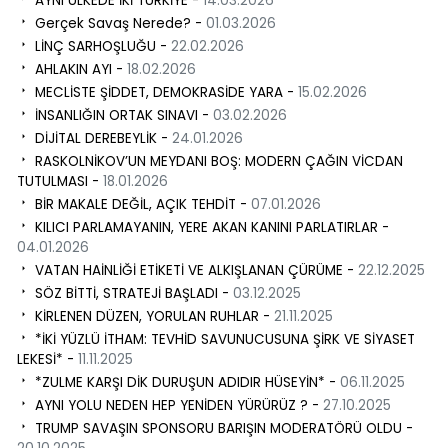
AYNI ÜLKEDE İKİ TÜRKİYE -
14.03.2026
Gerçek Savaş Nerede? -
01.03.2026
LİNÇ SARHOŞLUĞU -
22.02.2026
AHLAKIN AYI -
18.02.2026
MECLİSTE ŞİDDET, DEMOKRASİDE YARA -
15.02.2026
İNSANLIĞIN ORTAK SINAVI -
03.02.2026
DİJİTAL DEREBEYLİK -
24.01.2026
RASKOLNİKOV’UN MEYDANI BOŞ: MODERN ÇAĞIN VİCDAN
TUTULMASI -
18.01.2026
BİR MAKALE DEĞİL, AÇIK TEHDİT -
07.01.2026
KILICI PARLAMAYANIN, YERE AKAN KANINI PARLATIRLAR -
04.01.2026
VATAN HAİNLİĞİ ETİKETİ VE ALKIŞLANAN ÇÜRÜME -
22.12.2025
SÖZ BİTTİ, STRATEJİ BAŞLADI -
03.12.2025
KİRLENEN DÜZEN, YORULAN RUHLAR -
21.11.2025
*İKİ YÜZLÜ İTHAM: TEVHİD SAVUNUCUSUNA ŞİRK VE SİYASET
LEKESİ* -
11.11.2025
*ZULME KARŞI DİK DURUŞUN ADIDIR HÜSEYİN* -
06.11.2025
AYNI YOLU NEDEN HEP YENİDEN YÜRÜRÜZ ? -
27.10.2025
TRUMP SAVAŞIN SPONSORU BARIŞIN MODERATÖRÜ OLDU -