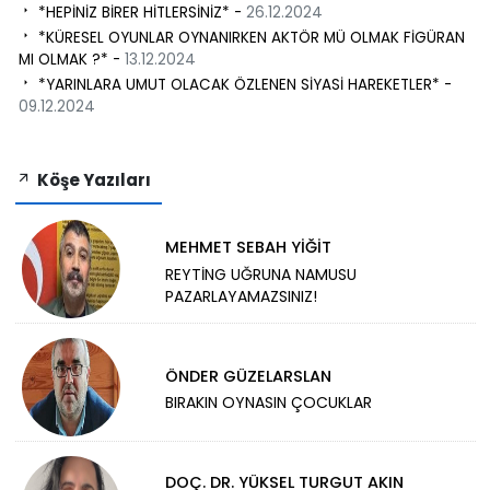
*HEPİNİZ BİRER HİTLERSİNİZ* -
26.12.2024
*KÜRESEL OYUNLAR OYNANIRKEN AKTÖR MÜ OLMAK FİGÜRAN
MI OLMAK ?* -
13.12.2024
*YARINLARA UMUT OLACAK ÖZLENEN SİYASİ HAREKETLER* -
09.12.2024
Köşe Yazıları
MEHMET SEBAH YİĞİT
REYTİNG UĞRUNA NAMUSU
PAZARLAYAMAZSINIZ!
ÖNDER GÜZELARSLAN
BIRAKIN OYNASIN ÇOCUKLAR
DOÇ. DR. YÜKSEL TURGUT AKIN