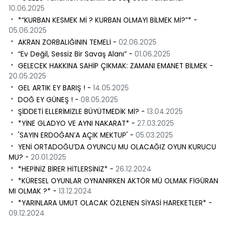
10.06.2025
*“KURBAN KESMEK Mİ ? KURBAN OLMAYI BİLMEK Mİ?”* -
05.06.2025
AKRAN ZORBALIĞININ TEMELİ -
02.06.2025
“Ev Değil, Sessiz Bir Savaş Alanı” -
01.06.2025
GELECEK HAKKINA SAHİP ÇIKMAK: ZAMANI EMANET BİLMEK -
20.05.2025
GEL ARTIK EY BARIŞ ! -
14.05.2025
DOĞ EY GÜNEŞ ! -
08.05.2025
ŞİDDETİ ELLERİMİZLE BÜYÜTMEDİK Mİ? -
13.04.2025
*YİNE GLADYO VE AYNI NAKARAT* -
27.03.2025
'SAYIN ERDOĞAN’A AÇIK MEKTUP' -
05.03.2025
YENİ ORTADOĞU’DA OYUNCU MU OLACAĞIZ OYUN KURUCU
MU? -
20.01.2025
*HEPİNİZ BİRER HİTLERSİNİZ* -
26.12.2024
*KÜRESEL OYUNLAR OYNANIRKEN AKTÖR MÜ OLMAK FİGÜRAN
MI OLMAK ?* -
13.12.2024
*YARINLARA UMUT OLACAK ÖZLENEN SİYASİ HAREKETLER* -
09.12.2024