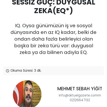
SESSİZ GÜÇ: DUYGUSAL
ZEKA(EQ*)
IQ. Oysa günümüzün iş ve sosyal
dünyasında en az IQ kadar, belki de
ondan daha fazla belirleyici olan
başka bir zeka türü var: duygusal
zeka ya da bilinen adıyla EQ.
Okuma Süresi: 3 dk.
MEHMET SEBAH YİĞİT
info@aktuelgazete.comm
02126647132