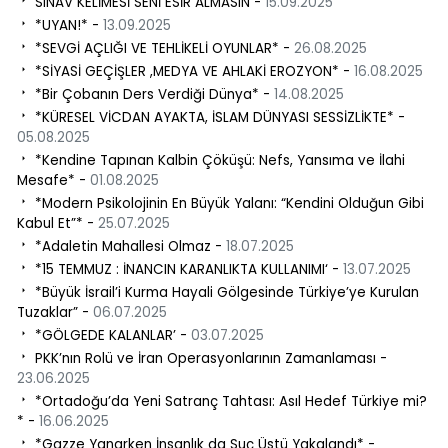
SINAV KELİMESİ SENİ ESİR ALMASIN -
15.09.2025
*UYAN!* -
13.09.2025
*SEVGİ AÇLIĞI VE TEHLİKELİ OYUNLAR* -
26.08.2025
*SİYASİ GEÇİŞLER ,MEDYA VE AHLAKİ EROZYON* -
16.08.2025
​ *Bir Çobanın Ders Verdiği Dünya* -
14.08.2025
*KÜRESEL VİCDAN AYAKTA, İSLAM DÜNYASI SESSİZLİKTE* -
05.08.2025
*Kendine Tapınan Kalbin Çöküşü: Nefs, Yansıma ve İlahi
Mesafe* -
01.08.2025
*Modern Psikolojinin En Büyük Yalanı: “Kendini Olduğun Gibi
Kabul Et”* -
25.07.2025
*Adaletin Mahallesi Olmaz -
18.07.2025
*15 TEMMUZ : İNANCIN KARANLIKTA KULLANIMI‘ -
13.07.2025
*Büyük İsrail’i Kurma Hayali Gölgesinde Türkiye’ye Kurulan
Tuzaklar” -
06.07.2025
*GÖLGEDE KALANLAR’ -
03.07.2025
PKK’nın Rolü ve İran Operasyonlarının Zamanlaması -
23.06.2025
*Ortadoğu’da Yeni Satranç Tahtası: Asıl Hedef Türkiye mi?
* -
16.06.2025
*Gazze Yanarken İnsanlık da Suç Üstü Yakalandı* -