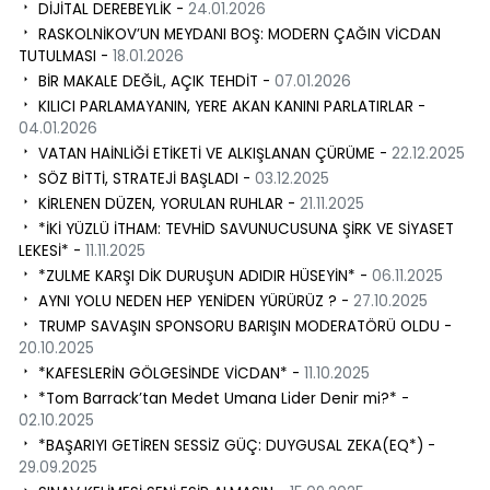
DİJİTAL DEREBEYLİK -
24.01.2026
RASKOLNİKOV’UN MEYDANI BOŞ: MODERN ÇAĞIN VİCDAN
TUTULMASI -
18.01.2026
BİR MAKALE DEĞİL, AÇIK TEHDİT -
07.01.2026
KILICI PARLAMAYANIN, YERE AKAN KANINI PARLATIRLAR -
04.01.2026
VATAN HAİNLİĞİ ETİKETİ VE ALKIŞLANAN ÇÜRÜME -
22.12.2025
SÖZ BİTTİ, STRATEJİ BAŞLADI -
03.12.2025
KİRLENEN DÜZEN, YORULAN RUHLAR -
21.11.2025
*İKİ YÜZLÜ İTHAM: TEVHİD SAVUNUCUSUNA ŞİRK VE SİYASET
LEKESİ* -
11.11.2025
*ZULME KARŞI DİK DURUŞUN ADIDIR HÜSEYİN* -
06.11.2025
AYNI YOLU NEDEN HEP YENİDEN YÜRÜRÜZ ? -
27.10.2025
TRUMP SAVAŞIN SPONSORU BARIŞIN MODERATÖRÜ OLDU -
20.10.2025
*KAFESLERİN GÖLGESİNDE VİCDAN* -
11.10.2025
*Tom Barrack’tan Medet Umana Lider Denir mi?* -
02.10.2025
*BAŞARIYI GETİREN SESSİZ GÜÇ: DUYGUSAL ZEKA(EQ*) -
29.09.2025